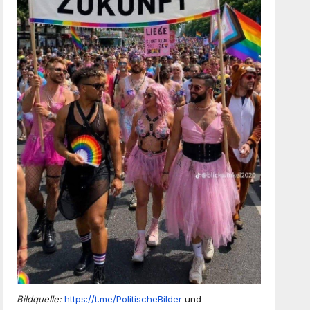
Bildquelle:
https://t.me/PolitischeBilder
und