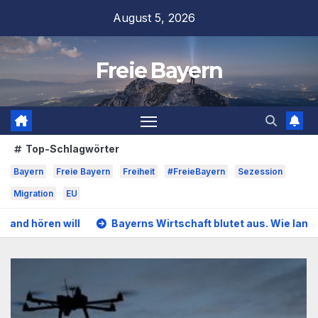
Zum
August 5, 2026
Inhalt
springen
Freie Bayern
Top-Schlagwörter
Bayern
Freie Bayern
Freiheit
#FreieBayern
Sezession
Migration
EU
ayerns Wirtschaft blutet aus. Wie lange wollen und können wir