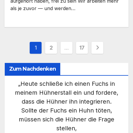
aufgehört haben, frei zu sein Wir arbeiten mehr
als je zuvor — und werden…
Seitennummerierung
1
2
…
17
der
Zum Nachdenken
Beiträge
„Heute schließe ich einen Fuchs in
meinem Hühnerstall ein und fordere,
dass die Hühner ihn integrieren.
Sollte der Fuchs ein Huhn töten,
müssen sich die Hühner die Frage
stellen,