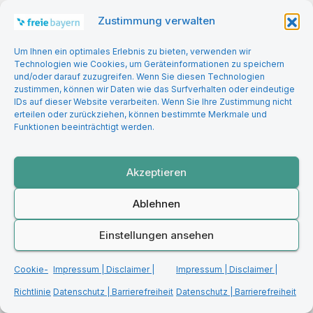
Zustimmung verwalten
Medienpolitik
Um Ihnen ein optimales Erlebnis zu bieten, verwenden wir
Technologien wie Cookies, um Geräteinformationen zu speichern
Migrationspolitik
und/oder darauf zuzugreifen. Wenn Sie diesen Technologien
zustimmen, können wir Daten wie das Surfverhalten oder eindeutige
IDs auf dieser Website verarbeiten. Wenn Sie Ihre Zustimmung nicht
Politiker | Werte
erteilen oder zurückziehen, können bestimmte Merkmale und
Funktionen beeinträchtigt werden.
Soziales
Akzeptieren
Staatsorganisation
Ablehnen
Standpunkte
Einstellungen ansehen
Uncategorized
Cookie-
Impressum | Disclaimer |
Impressum | Disclaimer |
Verteidigung & Souveränität
Richtlinie
Datenschutz | Barrierefreiheit
Datenschutz | Barrierefreiheit