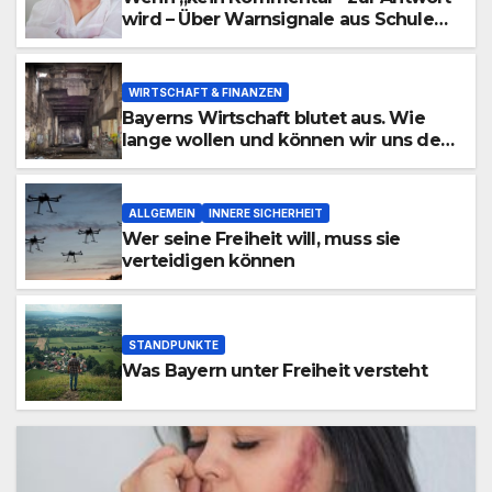
wird – Über Warnsignale aus Schulen,
die niemand hören will
WIRTSCHAFT & FINANZEN
Bayerns Wirtschaft blutet aus. Wie
lange wollen und können wir uns den
wirtschaftlichen Niedergang noch
leisten?
ALLGEMEIN
INNERE SICHERHEIT
Wer seine Freiheit will, muss sie
verteidigen können
STANDPUNKTE
Was Bayern unter Freiheit versteht