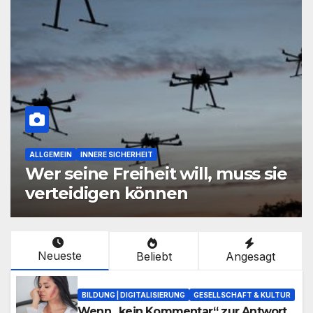
STANDPUNKTE
 sie
Was Bayern unter Freiheit
versteht
Neueste
Beliebt
Angesagt
BILDUNG | DIGITALISIERUNG
GESELLSCHAFT & KULTUR
Wenn „kein Kommentar“ zur Antwort