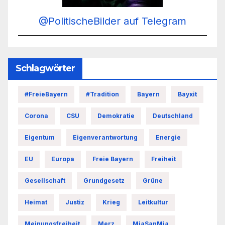
@PolitischeBilder auf Telegram
Schlagwörter
#FreieBayern
#Tradition
Bayern
Bayxit
Corona
CSU
Demokratie
Deutschland
Eigentum
Eigenverantwortung
Energie
EU
Europa
Freie Bayern
Freiheit
Gesellschaft
Grundgesetz
Grüne
Heimat
Justiz
Krieg
Leitkultur
Meinungsfreiheit
Merz
MiaSanMia