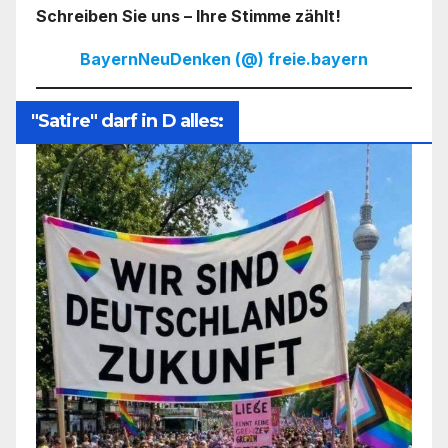
Schreiben Sie uns – Ihre Stimme zählt!
BayernNeuDenken (@) freie.bayern
"Satire" darf in D alles: