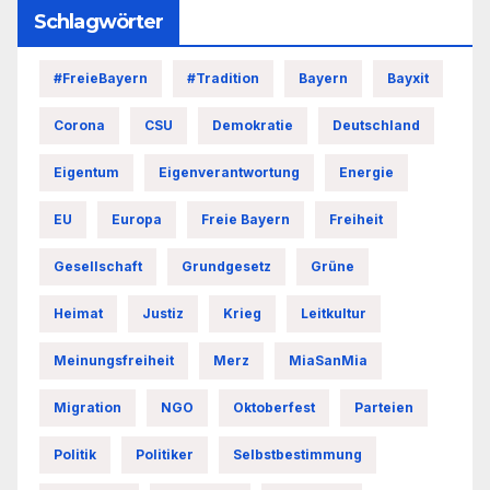
Schlagwörter
#FreieBayern
#Tradition
Bayern
Bayxit
Corona
CSU
Demokratie
Deutschland
Eigentum
Eigenverantwortung
Energie
EU
Europa
Freie Bayern
Freiheit
Gesellschaft
Grundgesetz
Grüne
Heimat
Justiz
Krieg
Leitkultur
Meinungsfreiheit
Merz
MiaSanMia
Migration
NGO
Oktoberfest
Parteien
Politik
Politiker
Selbstbestimmung