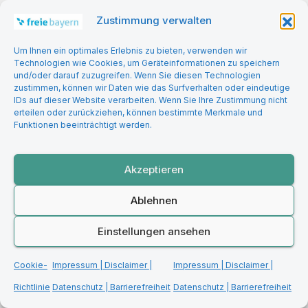
Zustimmung verwalten
You missed
Um Ihnen ein optimales Erlebnis zu bieten, verwenden wir
Technologien wie Cookies, um Geräteinformationen zu speichern
und/oder darauf zuzugreifen. Wenn Sie diesen Technologien
zustimmen, können wir Daten wie das Surfverhalten oder eindeutige
IDs auf dieser Website verarbeiten. Wenn Sie Ihre Zustimmung nicht
erteilen oder zurückziehen, können bestimmte Merkmale und
Funktionen beeinträchtigt werden.
BILDUNG | DIGITALISIERUNG
GESELLSCHAFT & KULTUR
Wenn „kein Kommentar“ zur
Akzeptieren
Antwort wird – Über
Warnsignale aus Schulen, die
Ablehnen
niemand hören will
Einstellungen ansehen
Cookie-
Impressum | Disclaimer |
Impressum | Disclaimer |
Richtlinie
Datenschutz | Barrierefreiheit
Datenschutz | Barrierefreiheit
WIRTSCHAFT & FINANZEN