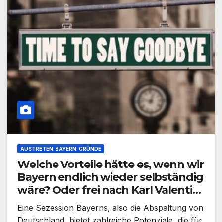
AUSTRETEN. BAYERN. GRÜNDE
Welche Vorteile hätte es, wenn wir
Bayern endlich wieder selbständig
wäre? Oder frei nach Karl Valentin:
Mögen hätte ich schon wollen,
Eine Sezession Bayerns, also die Abspaltung von
aber dürfen habe ich mich nicht
Deutschland, bietet zahlreiche Potenziale, die für