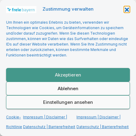
BILDUNG | DIGITALISIERUNG
GESELLSCHAFT & KULTUR
Zustimmung verwalten
Wenn „kein Kommentar“ zur
Antwort wird – Über
Um Ihnen ein optimales Erlebnis zu bieten, verwenden wir
Technologien wie Cookies, um Geräteinformationen zu speichern
Warnsignale aus Schulen, die
und/oder darauf zuzugreifen. Wenn Sie diesen Technologien
niemand hören will
zustimmen, können wir Daten wie das Surfverhalten oder eindeutige
IDs auf dieser Website verarbeiten. Wenn Sie Ihre Zustimmung nicht
erteilen oder zurückziehen, können bestimmte Merkmale und
Funktionen beeinträchtigt werden.
Akzeptieren
WIRTSCHAFT & FINANZEN
Bayerns Wirtschaft blutet
Ablehnen
aus. Wie lange wollen und
können wir uns den
Einstellungen ansehen
wirtschaftlichen Niedergang
noch leisten?
Cookie-
Impressum | Disclaimer |
Impressum | Disclaimer |
Richtlinie
Datenschutz | Barrierefreiheit
Datenschutz | Barrierefreiheit