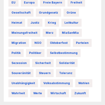
EU
Europa
Freie Bayern
Freiheit
Gesellschaft
Grundgesetz
Grüne
Heimat
Justiz
Krieg
Leitkultur
Meinungsfreiheit
Merz
MiaSanMia
Migration
NGO
Oktoberfest
Parteien
Politik
Politiker
Selbstbestimmung
Sezession
Sicherheit
Solidarität
Souveränität
Steuern
Toleranz
Unabhängigkeit
Volksabstimmung
Wahlen
Wahrheit
Werte
Wirtschaft
Zukunft