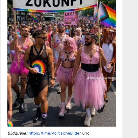
Bildquelle:
https://t.me/PolitischeBilder
und