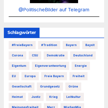
@PolitischeBilder auf Telegram
Schlagwörter
#FreieBayern
#Tradition
Bayern
Bayxit
Corona
CSU
Demokratie
Deutschland
Eigentum
Eigenverantwortung
Energie
EU
Europa
Freie Bayern
Freiheit
Gesellschaft
Grundgesetz
Grüne
Heimat
Justiz
Krieg
Leitkultur
Meinungsfreiheit
Merz
MiaSanMia