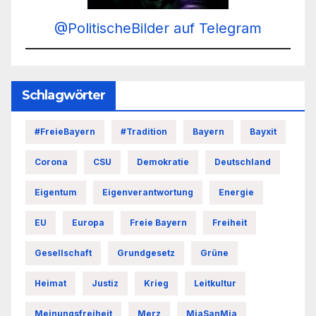
@PolitischeBilder auf Telegram
Schlagwörter
#FreieBayern
#Tradition
Bayern
Bayxit
Corona
CSU
Demokratie
Deutschland
Eigentum
Eigenverantwortung
Energie
EU
Europa
Freie Bayern
Freiheit
Gesellschaft
Grundgesetz
Grüne
Heimat
Justiz
Krieg
Leitkultur
Meinungsfreiheit
Merz
MiaSanMia