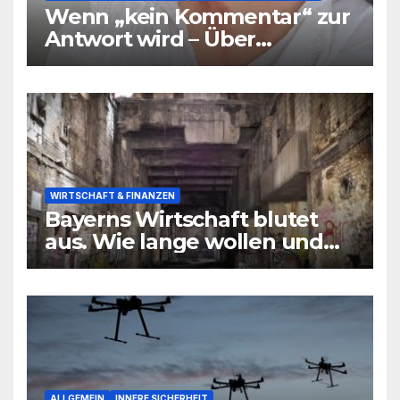
Wenn „kein Kommentar“ zur
Antwort wird – Über
Warnsignale aus Schulen, die
niemand hören will
WIRTSCHAFT & FINANZEN
Bayerns Wirtschaft blutet
aus. Wie lange wollen und
können wir uns den
wirtschaftlichen Niedergang
noch leisten?
ALLGEMEIN
INNERE SICHERHEIT