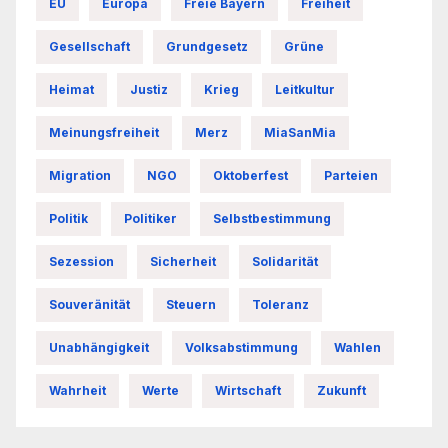
EU
Europa
Freie Bayern
Freiheit
Gesellschaft
Grundgesetz
Grüne
Heimat
Justiz
Krieg
Leitkultur
Meinungsfreiheit
Merz
MiaSanMia
Migration
NGO
Oktoberfest
Parteien
Politik
Politiker
Selbstbestimmung
Sezession
Sicherheit
Solidarität
Souveränität
Steuern
Toleranz
Unabhängigkeit
Volksabstimmung
Wahlen
Wahrheit
Werte
Wirtschaft
Zukunft