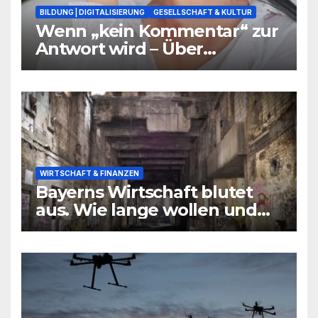
BILDUNG | DIGITALISIERUNG
GESELLSCHAFT & KULTUR
Wenn „kein Kommentar“ zur
Antwort wird – Über
Warnsignale aus Schulen, die
niemand hören will
WIRTSCHAFT & FINANZEN
Bayerns Wirtschaft blutet
aus. Wie lange wollen und
können wir uns den
wirtschaftlichen Niedergang
noch leisten?