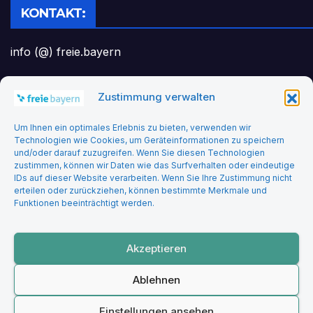
KONTAKT:
info (@) freie.bayern
Zustimmung verwalten
Headerbild: felix_merler from pixabay
Um Ihnen ein optimales Erlebnis zu bieten, verwenden wir
Technologien wie Cookies, um Geräteinformationen zu speichern
und/oder darauf zuzugreifen. Wenn Sie diesen Technologien
zustimmen, können wir Daten wie das Surfverhalten oder eindeutige
IDs auf dieser Website verarbeiten. Wenn Sie Ihre Zustimmung nicht
erteilen oder zurückziehen, können bestimmte Merkmale und
Funktionen beeinträchtigt werden.
Freie Bayern
Akzeptieren
Ablehnen
Stolz präsentiert von WordPress
|
Theme: Newsup von
Themeansar
Einstellungen ansehen