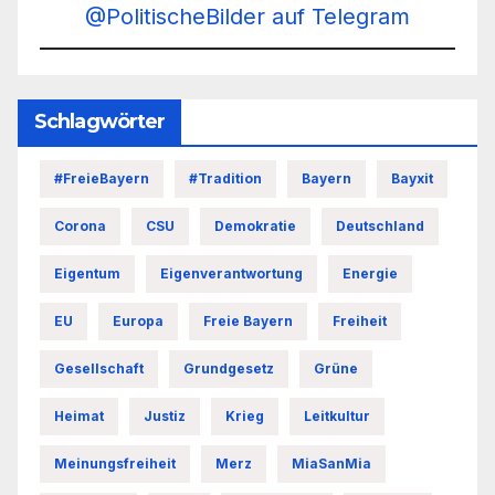
@PolitischeBilder auf Telegram
Schlagwörter
#FreieBayern
#Tradition
Bayern
Bayxit
Corona
CSU
Demokratie
Deutschland
Eigentum
Eigenverantwortung
Energie
EU
Europa
Freie Bayern
Freiheit
Gesellschaft
Grundgesetz
Grüne
Heimat
Justiz
Krieg
Leitkultur
Meinungsfreiheit
Merz
MiaSanMia