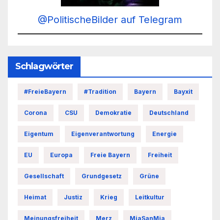
@PolitischeBilder auf Telegram
Schlagwörter
#FreieBayern
#Tradition
Bayern
Bayxit
Corona
CSU
Demokratie
Deutschland
Eigentum
Eigenverantwortung
Energie
EU
Europa
Freie Bayern
Freiheit
Gesellschaft
Grundgesetz
Grüne
Heimat
Justiz
Krieg
Leitkultur
Meinungsfreiheit
Merz
MiaSanMia