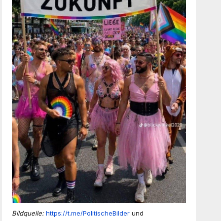
Bildquelle:
https://t.me/PolitischeBilder
und