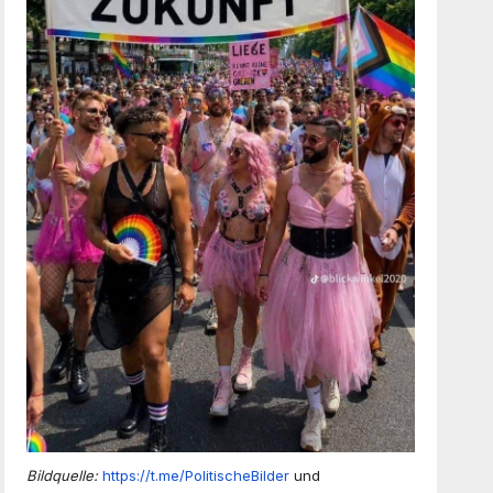
Bildquelle:
https://t.me/PolitischeBilder
und