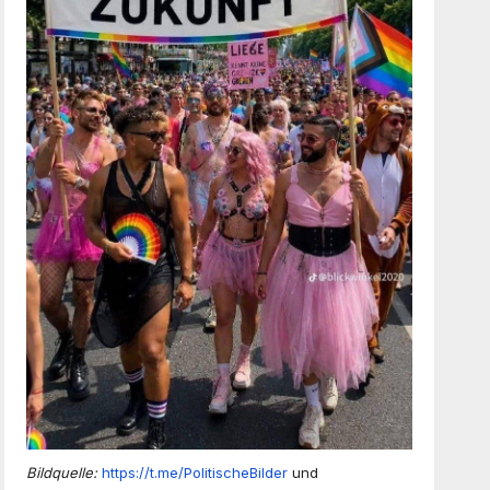
Bildquelle:
https://t.me/PolitischeBilder
und