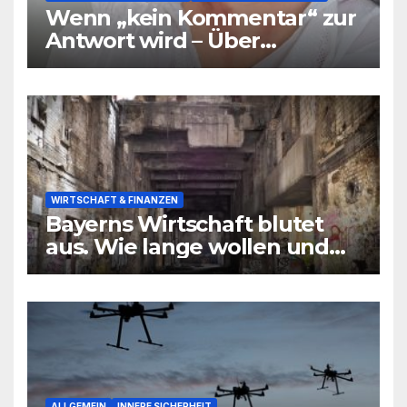
Wenn „kein Kommentar“ zur
Antwort wird – Über
Warnsignale aus Schulen, die
niemand hören will
WIRTSCHAFT & FINANZEN
Bayerns Wirtschaft blutet
aus. Wie lange wollen und
können wir uns den
wirtschaftlichen Niedergang
noch leisten?
ALLGEMEIN
INNERE SICHERHEIT