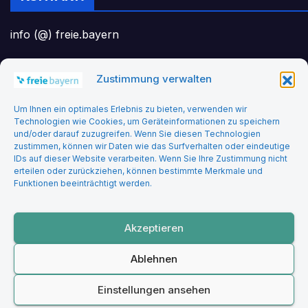
info (@) freie.bayern
Zustimmung verwalten
Headerbild: felix_merler from pixabay
Um Ihnen ein optimales Erlebnis zu bieten, verwenden wir
Technologien wie Cookies, um Geräteinformationen zu speichern
und/oder darauf zuzugreifen. Wenn Sie diesen Technologien
zustimmen, können wir Daten wie das Surfverhalten oder eindeutige
IDs auf dieser Website verarbeiten. Wenn Sie Ihre Zustimmung nicht
erteilen oder zurückziehen, können bestimmte Merkmale und
Funktionen beeinträchtigt werden.
Freie Bayern
Akzeptieren
Ablehnen
Stolz präsentiert von WordPress
|
Theme: Newsup von
Themeansar
Einstellungen ansehen