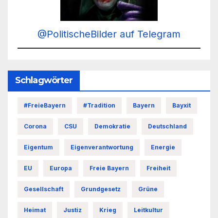
@PolitischeBilder auf Telegram
Schlagwörter
#FreieBayern
#Tradition
Bayern
Bayxit
Corona
CSU
Demokratie
Deutschland
Eigentum
Eigenverantwortung
Energie
EU
Europa
Freie Bayern
Freiheit
Gesellschaft
Grundgesetz
Grüne
Heimat
Justiz
Krieg
Leitkultur