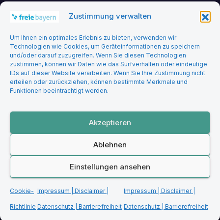
Zustimmung verwalten
Headerbild: felix_merler from pixabay
Um Ihnen ein optimales Erlebnis zu bieten, verwenden wir
Technologien wie Cookies, um Geräteinformationen zu speichern
und/oder darauf zuzugreifen. Wenn Sie diesen Technologien
zustimmen, können wir Daten wie das Surfverhalten oder eindeutige
IDs auf dieser Website verarbeiten. Wenn Sie Ihre Zustimmung nicht
erteilen oder zurückziehen, können bestimmte Merkmale und
Funktionen beeinträchtigt werden.
Freie Bayern
Akzeptieren
Ablehnen
Stolz präsentiert von WordPress
|
Theme: Newsup von
Themeansar
Einstellungen ansehen
Startseite
Impressum | Disclaimer | Datenschutz | Barrierefreiheit
Cookie-
Impressum | Disclaimer |
Impressum | Disclaimer |
Cookie-Richtlinie (EU)
Richtlinie
Datenschutz | Barrierefreiheit
Datenschutz | Barrierefreiheit