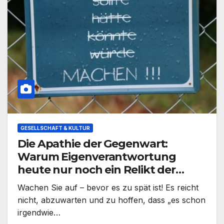
GESELLSCHAFT & KULTUR
Die Apathie der Gegenwart:
Warum Eigenverantwortung
heute nur noch ein Relikt der
Vergangenheit ist – Und warum es
Wachen Sie auf – bevor es zu spät ist! Es reicht
möglicherweise genau so gewollt
nicht, abzuwarten und zu hoffen, dass „es schon
ist
irgendwie…