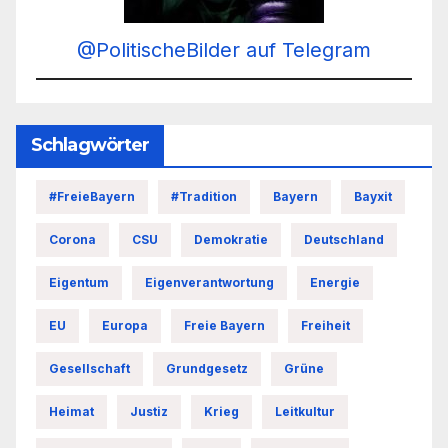
@PolitischeBilder auf Telegram
Schlagwörter
#FreieBayern
#Tradition
Bayern
Bayxit
Corona
CSU
Demokratie
Deutschland
Eigentum
Eigenverantwortung
Energie
EU
Europa
Freie Bayern
Freiheit
Gesellschaft
Grundgesetz
Grüne
Heimat
Justiz
Krieg
Leitkultur