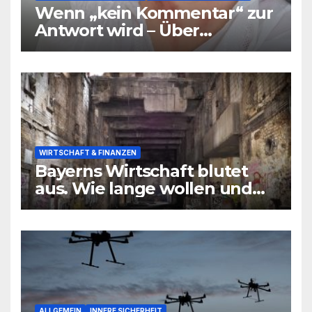
Wenn „kein Kommentar“ zur
Antwort wird – Über
Warnsignale aus Schulen, die
niemand hören will
WIRTSCHAFT & FINANZEN
Bayerns Wirtschaft blutet
aus. Wie lange wollen und
können wir uns den
wirtschaftlichen Niedergang
noch leisten?
ALLGEMEIN
INNERE SICHERHEIT