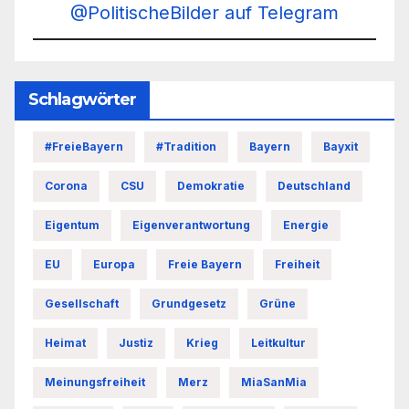
@PolitischeBilder auf Telegram
Schlagwörter
#FreieBayern
#Tradition
Bayern
Bayxit
Corona
CSU
Demokratie
Deutschland
Eigentum
Eigenverantwortung
Energie
EU
Europa
Freie Bayern
Freiheit
Gesellschaft
Grundgesetz
Grüne
Heimat
Justiz
Krieg
Leitkultur
Meinungsfreiheit
Merz
MiaSanMia