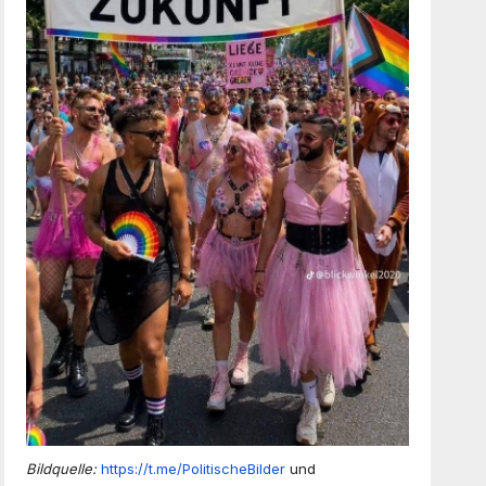
Bildquelle:
https://t.me/PolitischeBilder
und