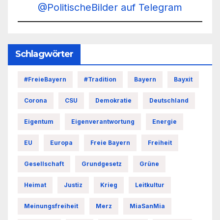
@PolitischeBilder auf Telegram
Schlagwörter
#FreieBayern
#Tradition
Bayern
Bayxit
Corona
CSU
Demokratie
Deutschland
Eigentum
Eigenverantwortung
Energie
EU
Europa
Freie Bayern
Freiheit
Gesellschaft
Grundgesetz
Grüne
Heimat
Justiz
Krieg
Leitkultur
Meinungsfreiheit
Merz
MiaSanMia