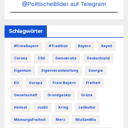
@PolitischeBilder auf Telegram
Schlagwörter
#FreieBayern
#Tradition
Bayern
Bayxit
Corona
CSU
Demokratie
Deutschland
Eigentum
Eigenverantwortung
Energie
EU
Europa
Freie Bayern
Freiheit
Gesellschaft
Grundgesetz
Grüne
Heimat
Justiz
Krieg
Leitkultur
Meinungsfreiheit
Merz
MiaSanMia