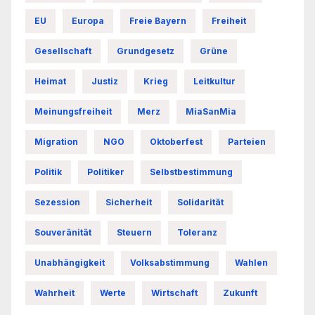
EU
Europa
Freie Bayern
Freiheit
Gesellschaft
Grundgesetz
Grüne
Heimat
Justiz
Krieg
Leitkultur
Meinungsfreiheit
Merz
MiaSanMia
Migration
NGO
Oktoberfest
Parteien
Politik
Politiker
Selbstbestimmung
Sezession
Sicherheit
Solidarität
Souveränität
Steuern
Toleranz
Unabhängigkeit
Volksabstimmung
Wahlen
Wahrheit
Werte
Wirtschaft
Zukunft