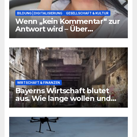
BILDUNG | DIGITALISIERUNG
GESELLSCHAFT & KULTUR
Wenn „kein Kommentar“ zur
Antwort wird – Über
Warnsignale aus Schulen, die
niemand hören will
WIRTSCHAFT & FINANZEN
Bayerns Wirtschaft blutet
aus. Wie lange wollen und
können wir uns den
wirtschaftlichen Niedergang
noch leisten?