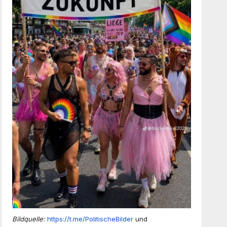
Bildquelle:
https://t.me/PolitischeBilder
und