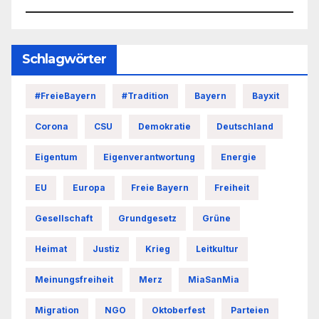
Schlagwörter
#FreieBayern
#Tradition
Bayern
Bayxit
Corona
CSU
Demokratie
Deutschland
Eigentum
Eigenverantwortung
Energie
EU
Europa
Freie Bayern
Freiheit
Gesellschaft
Grundgesetz
Grüne
Heimat
Justiz
Krieg
Leitkultur
Meinungsfreiheit
Merz
MiaSanMia
Migration
NGO
Oktoberfest
Parteien