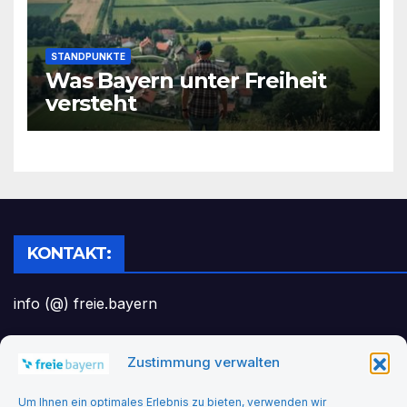
STANDPUNKTE
Was Bayern unter Freiheit
versteht
KONTAKT:
info (@) freie.bayern
Zustimmung verwalten
Headerbild: felix_merler from pixabay
Um Ihnen ein optimales Erlebnis zu bieten, verwenden wir