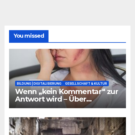
You missed
BILDUNG | DIGITALISIERUNG
GESELLSCHAFT & KULTUR
Wenn „kein Kommentar“ zur
Antwort wird – Über
Warnsignale aus Schulen, die
niemand hören will