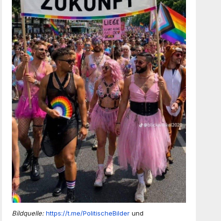
Bildquelle:
https://t.me/PolitischeBilder
und