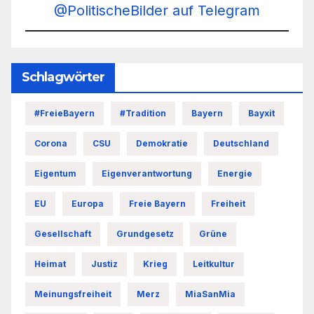
@PolitischeBilder auf Telegram
Schlagwörter
#FreieBayern
#Tradition
Bayern
Bayxit
Corona
CSU
Demokratie
Deutschland
Eigentum
Eigenverantwortung
Energie
EU
Europa
Freie Bayern
Freiheit
Gesellschaft
Grundgesetz
Grüne
Heimat
Justiz
Krieg
Leitkultur
Meinungsfreiheit
Merz
MiaSanMia