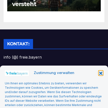
versteht
KONTAKT:
info (@) freie.bayern
Zustimmung verwalten
Headerbild: felix_merler from pixabay
Um Ihnen ein optimales Erlebnis zu bieten, verwenden wir
Technologien wie Cookies, um Geräteinformationen zu speichern
und/oder darauf zuzugreifen. Wenn Sie diesen Technologien
zustimmen, können wir Daten wie das Surfverhalten oder eindeutige
IDs auf dieser Website verarbeiten. Wenn Sie Ihre Zustimmung nicht
erteilen oder zurückziehen, können bestimmte Merkmale und