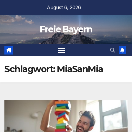
Zum
August 6, 2026
Inhalt
springen
Freie Bayern
Schlagwort:
MiaSanMia