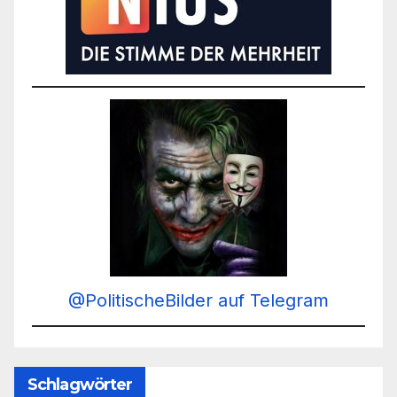
@PolitischeBilder auf Telegram
Schlagwörter