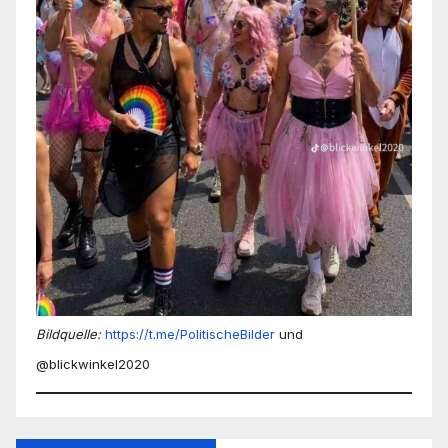
Bildquelle:
https://t.me/PolitischeBilder
und
@blickwinkel2020