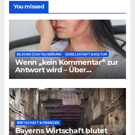
You missed
BILDUNG | DIGITALISIERUNG
GESELLSCHAFT & KULTUR
Wenn „kein Kommentar“ zur
Antwort wird – Über
Warnsignale aus Schulen, die
niemand hören will
WIRTSCHAFT & FINANZEN
Bayerns Wirtschaft blutet