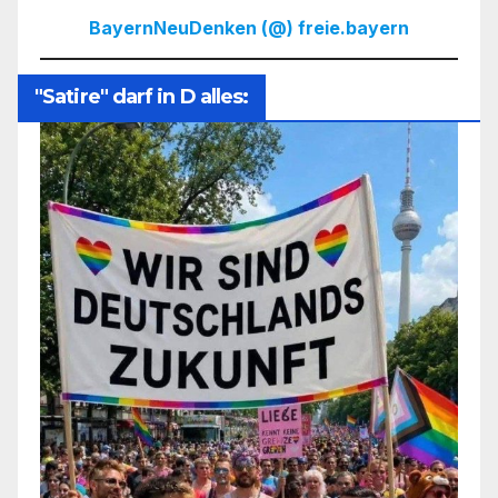
BayernNeuDenken (@) freie.bayern
"Satire" darf in D alles: