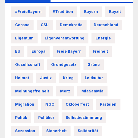
#FreieBayern
#Tradition
Bayern
Bayxit
Corona
CSU
Demokratie
Deutschland
Eigentum
Eigenverantwortung
Energie
EU
Europa
Freie Bayern
Freiheit
Gesellschaft
Grundgesetz
Grüne
Heimat
Justiz
Krieg
Leitkultur
Meinungsfreiheit
Merz
MiaSanMia
Migration
NGO
Oktoberfest
Parteien
Politik
Politiker
Selbstbestimmung
Sezession
Sicherheit
Solidarität