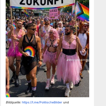
Bildquelle:
https://t.me/PolitischeBilder
und