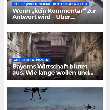
BILDUNG | DIGITALISIERUNG
GESELLSCHAFT & KULTUR
Wenn „kein Kommentar“ zur
Antwort wird – Über
Warnsignale aus Schulen, die
niemand hören will
WIRTSCHAFT & FINANZEN
Bayerns Wirtschaft blutet
aus. Wie lange wollen und
können wir uns den
wirtschaftlichen Niedergang
noch leisten?