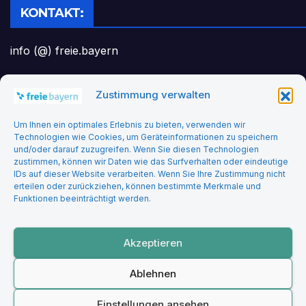
KONTAKT:
info (@) freie.bayern
Zustimmung verwalten
Headerbild: felix_merler from pixabay
Um Ihnen ein optimales Erlebnis zu bieten, verwenden wir
Technologien wie Cookies, um Geräteinformationen zu speichern
und/oder darauf zuzugreifen. Wenn Sie diesen Technologien
zustimmen, können wir Daten wie das Surfverhalten oder eindeutige
IDs auf dieser Website verarbeiten. Wenn Sie Ihre Zustimmung nicht
erteilen oder zurückziehen, können bestimmte Merkmale und
Funktionen beeinträchtigt werden.
Freie Bayern
Akzeptieren
Ablehnen
Stolz präsentiert von WordPress
|
Theme: Newsup von
Themeansar
Einstellungen ansehen