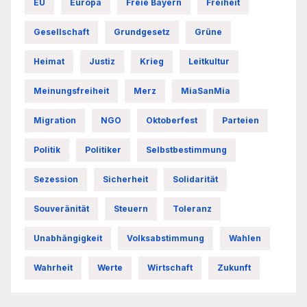
EU
Europa
Freie Bayern
Freiheit
Gesellschaft
Grundgesetz
Grüne
Heimat
Justiz
Krieg
Leitkultur
Meinungsfreiheit
Merz
MiaSanMia
Migration
NGO
Oktoberfest
Parteien
Politik
Politiker
Selbstbestimmung
Sezession
Sicherheit
Solidarität
Souveränität
Steuern
Toleranz
Unabhängigkeit
Volksabstimmung
Wahlen
Wahrheit
Werte
Wirtschaft
Zukunft