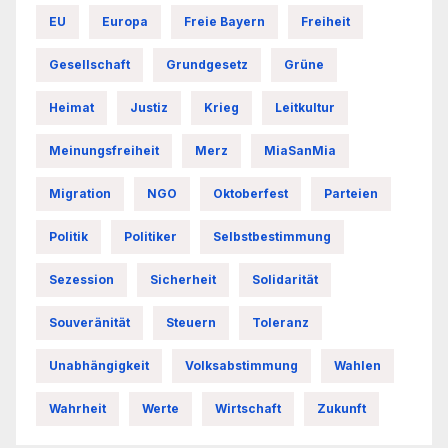
EU
Europa
Freie Bayern
Freiheit
Gesellschaft
Grundgesetz
Grüne
Heimat
Justiz
Krieg
Leitkultur
Meinungsfreiheit
Merz
MiaSanMia
Migration
NGO
Oktoberfest
Parteien
Politik
Politiker
Selbstbestimmung
Sezession
Sicherheit
Solidarität
Souveränität
Steuern
Toleranz
Unabhängigkeit
Volksabstimmung
Wahlen
Wahrheit
Werte
Wirtschaft
Zukunft