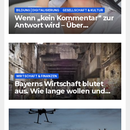
BILDUNG | DIGITALISIERUNG
GESELLSCHAFT & KULTUR
Wenn „kein Kommentar“ zur
Antwort wird – Über
Warnsignale aus Schulen, die
niemand hören will
WIRTSCHAFT & FINANZEN
Bayerns Wirtschaft blutet
aus. Wie lange wollen und
können wir uns den
wirtschaftlichen Niedergang
noch leisten?