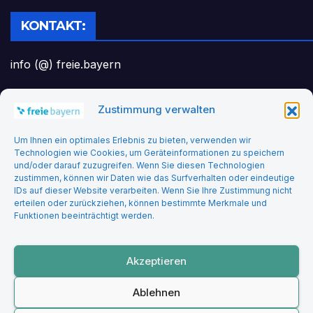
KONTAKT:
info (@) freie.bayern
Zustimmung verwalten
Headerbild: felix_merler from pixabay
Um Ihnen ein optimales Erlebnis zu bieten, verwenden wir
Technologien wie Cookies, um Geräteinformationen zu speichern
und/oder darauf zuzugreifen. Wenn Sie diesen Technologien
zustimmen, können wir Daten wie das Surfverhalten oder eindeutige
IDs auf dieser Website verarbeiten. Wenn Sie Ihre Zustimmung nicht
erteilen oder zurückziehen, können bestimmte Merkmale und
Funktionen beeinträchtigt werden.
Freie Bayern
Akzeptieren
Ablehnen
Stolz präsentiert von WordPress
|
Theme: Newsup von
Themeansar