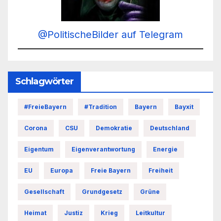
@PolitischeBilder auf Telegram
Schlagwörter
#FreieBayern
#Tradition
Bayern
Bayxit
Corona
CSU
Demokratie
Deutschland
Eigentum
Eigenverantwortung
Energie
EU
Europa
Freie Bayern
Freiheit
Gesellschaft
Grundgesetz
Grüne
Heimat
Justiz
Krieg
Leitkultur