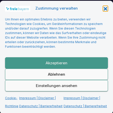
Zustimmung verwalten
Headerbild: felix_merler from pixabay
Um Ihnen ein optimales Erlebnis zu bieten, verwenden wir
Technologien wie Cookies, um Geräteinformationen zu speichern
und/oder darauf zuzugreifen. Wenn Sie diesen Technologien
zustimmen, können wir Daten wie das Surfverhalten oder eindeutige
IDs auf dieser Website verarbeiten. Wenn Sie Ihre Zustimmung nicht
erteilen oder zurückziehen, können bestimmte Merkmale und
Funktionen beeinträchtigt werden.
Freie Bayern
Akzeptieren
Ablehnen
Stolz präsentiert von WordPress
|
Theme: Newsup von
Themeansar
Einstellungen ansehen
Startseite
Impressum | Disclaimer | Datenschutz | Barrierefreiheit
Cookie-
Impressum | Disclaimer |
Impressum | Disclaimer |
Cookie-Richtlinie (EU)
Richtlinie
Datenschutz | Barrierefreiheit
Datenschutz | Barrierefreiheit