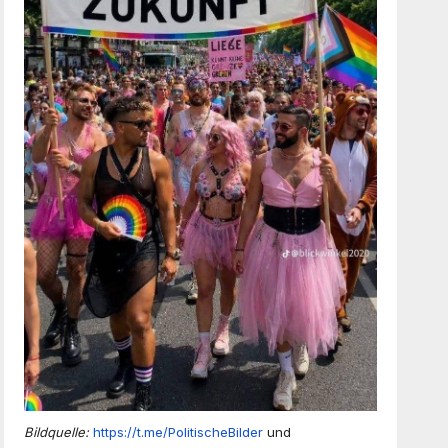
Bildquelle:
https://t.me/PolitischeBilder
und