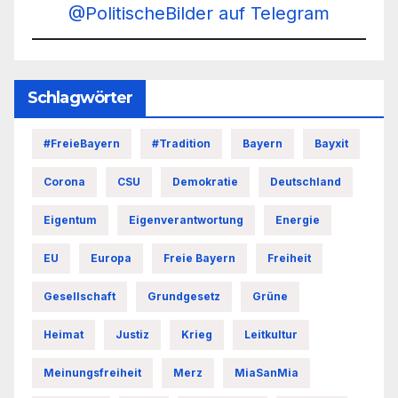
@PolitischeBilder auf Telegram
Schlagwörter
#FreieBayern
#Tradition
Bayern
Bayxit
Corona
CSU
Demokratie
Deutschland
Eigentum
Eigenverantwortung
Energie
EU
Europa
Freie Bayern
Freiheit
Gesellschaft
Grundgesetz
Grüne
Heimat
Justiz
Krieg
Leitkultur
Meinungsfreiheit
Merz
MiaSanMia