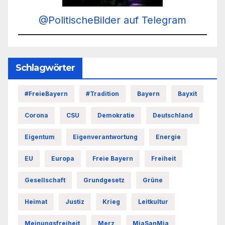
@PolitischeBilder auf Telegram
Schlagwörter
#FreieBayern
#Tradition
Bayern
Bayxit
Corona
CSU
Demokratie
Deutschland
Eigentum
Eigenverantwortung
Energie
EU
Europa
Freie Bayern
Freiheit
Gesellschaft
Grundgesetz
Grüne
Heimat
Justiz
Krieg
Leitkultur
Meinungsfreiheit
Merz
MiaSanMia