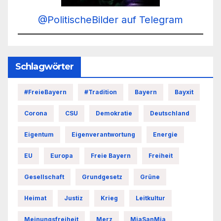
@PolitischeBilder auf Telegram
Schlagwörter
#FreieBayern
#Tradition
Bayern
Bayxit
Corona
CSU
Demokratie
Deutschland
Eigentum
Eigenverantwortung
Energie
EU
Europa
Freie Bayern
Freiheit
Gesellschaft
Grundgesetz
Grüne
Heimat
Justiz
Krieg
Leitkultur
Meinungsfreiheit
Merz
MiaSanMia