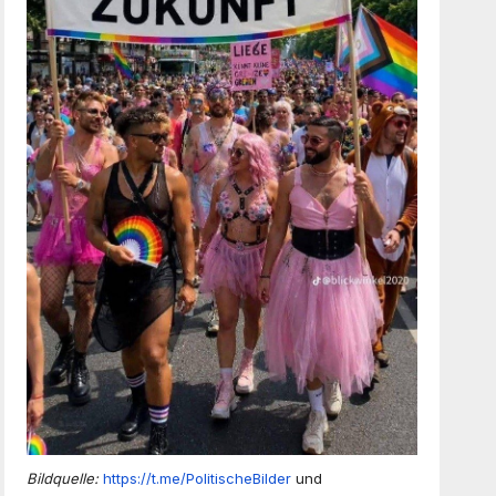
Bildquelle:
https://t.me/PolitischeBilder
und