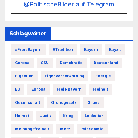
@PolitischeBilder auf Telegram
Schlagwörter
#FreieBayern
#Tradition
Bayern
Bayxit
Corona
CSU
Demokratie
Deutschland
Eigentum
Eigenverantwortung
Energie
EU
Europa
Freie Bayern
Freiheit
Gesellschaft
Grundgesetz
Grüne
Heimat
Justiz
Krieg
Leitkultur
Meinungsfreiheit
Merz
MiaSanMia