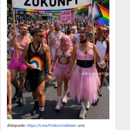
Bildquelle:
https://t.me/PolitischeBilder
und