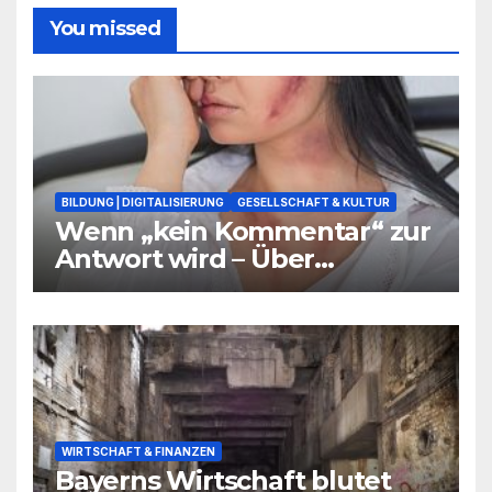
You missed
BILDUNG | DIGITALISIERUNG
GESELLSCHAFT & KULTUR
Wenn „kein Kommentar“ zur
Antwort wird – Über
Warnsignale aus Schulen, die
niemand hören will
WIRTSCHAFT & FINANZEN
Bayerns Wirtschaft blutet