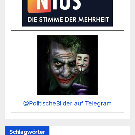
@PolitischeBilder auf Telegram
Schlagwörter