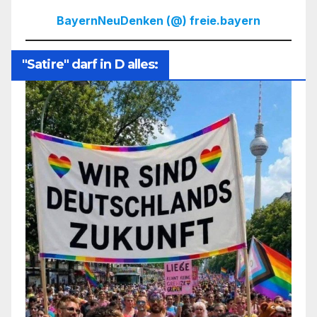
BayernNeuDenken (@) freie.bayern
"Satire" darf in D alles: