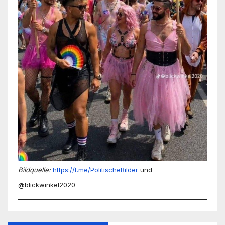
Bildquelle:
https://t.me/PolitischeBilder
und
@blickwinkel2020