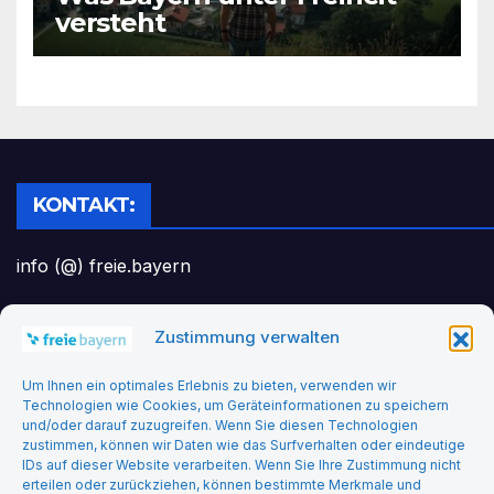
versteht
KONTAKT:
info (@) freie.bayern
Zustimmung verwalten
Headerbild: felix_merler from pixabay
Um Ihnen ein optimales Erlebnis zu bieten, verwenden wir
Technologien wie Cookies, um Geräteinformationen zu speichern
und/oder darauf zuzugreifen. Wenn Sie diesen Technologien
zustimmen, können wir Daten wie das Surfverhalten oder eindeutige
IDs auf dieser Website verarbeiten. Wenn Sie Ihre Zustimmung nicht
erteilen oder zurückziehen, können bestimmte Merkmale und