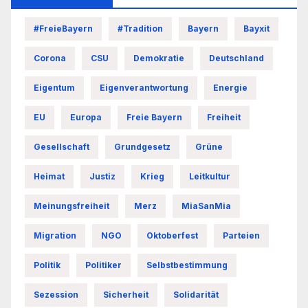
#FreieBayern
#Tradition
Bayern
Bayxit
Corona
CSU
Demokratie
Deutschland
Eigentum
Eigenverantwortung
Energie
EU
Europa
Freie Bayern
Freiheit
Gesellschaft
Grundgesetz
Grüne
Heimat
Justiz
Krieg
Leitkultur
Meinungsfreiheit
Merz
MiaSanMia
Migration
NGO
Oktoberfest
Parteien
Politik
Politiker
Selbstbestimmung
Sezession
Sicherheit
Solidarität