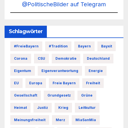
@PolitischeBilder auf Telegram
Schlagwörter
#FreieBayern
#Tradition
Bayern
Bayxit
Corona
CSU
Demokratie
Deutschland
Eigentum
Eigenverantwortung
Energie
EU
Europa
Freie Bayern
Freiheit
Gesellschaft
Grundgesetz
Grüne
Heimat
Justiz
Krieg
Leitkultur
Meinungsfreiheit
Merz
MiaSanMia