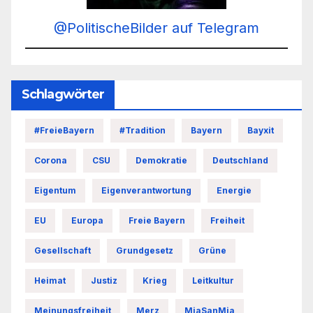
@PolitischeBilder auf Telegram
Schlagwörter
#FreieBayern
#Tradition
Bayern
Bayxit
Corona
CSU
Demokratie
Deutschland
Eigentum
Eigenverantwortung
Energie
EU
Europa
Freie Bayern
Freiheit
Gesellschaft
Grundgesetz
Grüne
Heimat
Justiz
Krieg
Leitkultur
Meinungsfreiheit
Merz
MiaSanMia