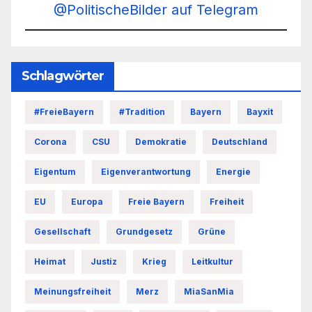
@PolitischeBilder auf Telegram
Schlagwörter
#FreieBayern
#Tradition
Bayern
Bayxit
Corona
CSU
Demokratie
Deutschland
Eigentum
Eigenverantwortung
Energie
EU
Europa
Freie Bayern
Freiheit
Gesellschaft
Grundgesetz
Grüne
Heimat
Justiz
Krieg
Leitkultur
Meinungsfreiheit
Merz
MiaSanMia