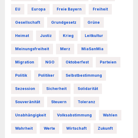
EU
Europa
Freie Bayern
Freiheit
Gesellschaft
Grundgesetz
Grüne
Heimat
Justiz
Krieg
Leitkultur
Meinungsfreiheit
Merz
MiaSanMia
Migration
NGO
Oktoberfest
Parteien
Politik
Politiker
Selbstbestimmung
Sezession
Sicherheit
Solidarität
Souveränität
Steuern
Toleranz
Unabhängigkeit
Volksabstimmung
Wahlen
Wahrheit
Werte
Wirtschaft
Zukunft