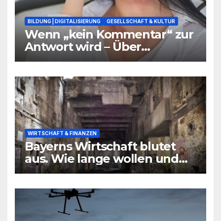
BILDUNG | DIGITALISIERUNG
GESELLSCHAFT & KULTUR
Wenn „kein Kommentar“ zur
Antwort wird – Über
Warnsignale aus Schulen, die
niemand hören will
WIRTSCHAFT & FINANZEN
Bayerns Wirtschaft blutet
aus. Wie lange wollen und
können wir uns den
wirtschaftlichen Niedergang
noch leisten?