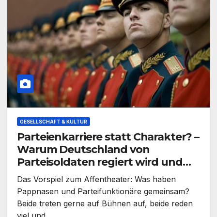
GESELLSCHAFT & KULTUR
Parteienkarriere statt Charakter? –
Warum Deutschland von
Parteisoldaten regiert wird und
was wir in Bayern besser machen
Das Vorspiel zum Affentheater: Was haben
werden
Pappnasen und Parteifunktionäre gemeinsam?
Beide treten gerne auf Bühnen auf, beide reden
viel und…