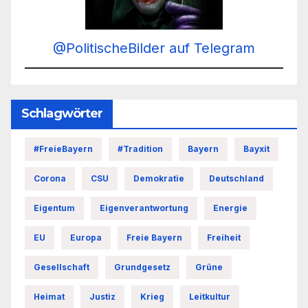
@PolitischeBilder auf Telegram
Schlagwörter
#FreieBayern
#Tradition
Bayern
Bayxit
Corona
CSU
Demokratie
Deutschland
Eigentum
Eigenverantwortung
Energie
EU
Europa
Freie Bayern
Freiheit
Gesellschaft
Grundgesetz
Grüne
Heimat
Justiz
Krieg
Leitkultur