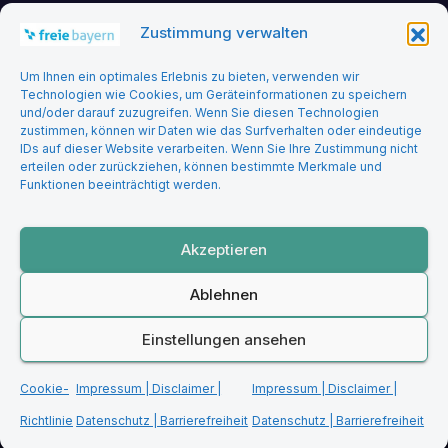
Zustimmung verwalten
Headerbild: felix_merler from pixabay
Um Ihnen ein optimales Erlebnis zu bieten, verwenden wir
Technologien wie Cookies, um Geräteinformationen zu speichern
und/oder darauf zuzugreifen. Wenn Sie diesen Technologien
zustimmen, können wir Daten wie das Surfverhalten oder eindeutige
IDs auf dieser Website verarbeiten. Wenn Sie Ihre Zustimmung nicht
erteilen oder zurückziehen, können bestimmte Merkmale und
Funktionen beeinträchtigt werden.
Freie Bayern
Akzeptieren
Ablehnen
Stolz präsentiert von WordPress
|
Theme: Newsup von
Themeansar
Einstellungen ansehen
Startseite
Impressum | Disclaimer | Datenschutz | Barrierefreiheit
Cookie-
Impressum | Disclaimer |
Impressum | Disclaimer |
Cookie-Richtlinie (EU)
Richtlinie
Datenschutz | Barrierefreiheit
Datenschutz | Barrierefreiheit