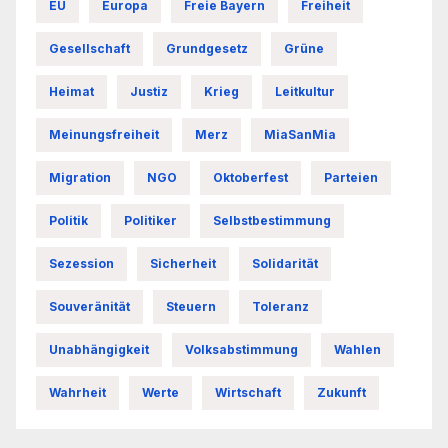
EU
Europa
Freie Bayern
Freiheit
Gesellschaft
Grundgesetz
Grüne
Heimat
Justiz
Krieg
Leitkultur
Meinungsfreiheit
Merz
MiaSanMia
Migration
NGO
Oktoberfest
Parteien
Politik
Politiker
Selbstbestimmung
Sezession
Sicherheit
Solidarität
Souveränität
Steuern
Toleranz
Unabhängigkeit
Volksabstimmung
Wahlen
Wahrheit
Werte
Wirtschaft
Zukunft