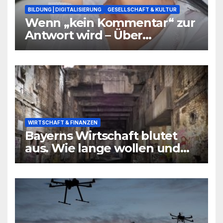
BILDUNG | DIGITALISIERUNG
GESELLSCHAFT & KULTUR
Wenn „kein Kommentar“ zur
Antwort wird – Über
Warnsignale aus Schulen, die
niemand hören will
WIRTSCHAFT & FINANZEN
Bayerns Wirtschaft blutet
aus. Wie lange wollen und
können wir uns den
wirtschaftlichen Niedergang
noch leisten?