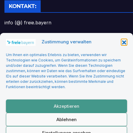
KONTAKT:
info (@) freie.bayern
Zustimmung verwalten
Headerbild: felix_merler from pixabay
Um Ihnen ein optimales Erlebnis zu bieten, verwenden wir
Technologien wie Cookies, um Geräteinformationen zu speichern
und/oder darauf zuzugreifen. Wenn Sie diesen Technologien
zustimmen, können wir Daten wie das Surfverhalten oder eindeutige
IDs auf dieser Website verarbeiten. Wenn Sie Ihre Zustimmung nicht
erteilen oder zurückziehen, können bestimmte Merkmale und
Funktionen beeinträchtigt werden.
Freie Bayern
Akzeptieren
Ablehnen
Stolz präsentiert von WordPress
|
Theme: Newsup von
Themeansar
Einstellungen ansehen