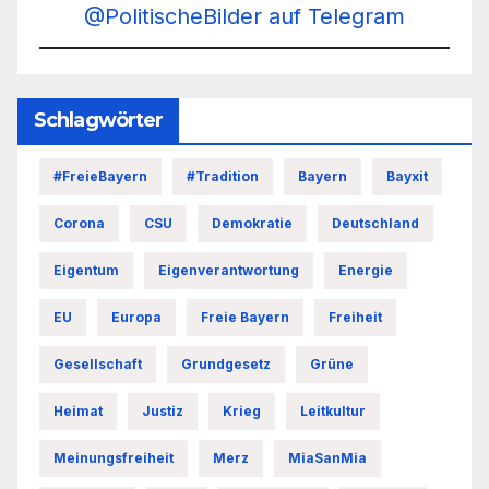
@PolitischeBilder auf Telegram
Schlagwörter
#FreieBayern
#Tradition
Bayern
Bayxit
Corona
CSU
Demokratie
Deutschland
Eigentum
Eigenverantwortung
Energie
EU
Europa
Freie Bayern
Freiheit
Gesellschaft
Grundgesetz
Grüne
Heimat
Justiz
Krieg
Leitkultur
Meinungsfreiheit
Merz
MiaSanMia