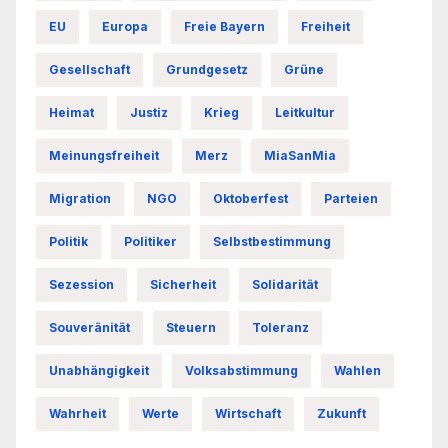
EU
Europa
Freie Bayern
Freiheit
Gesellschaft
Grundgesetz
Grüne
Heimat
Justiz
Krieg
Leitkultur
Meinungsfreiheit
Merz
MiaSanMia
Migration
NGO
Oktoberfest
Parteien
Politik
Politiker
Selbstbestimmung
Sezession
Sicherheit
Solidarität
Souveränität
Steuern
Toleranz
Unabhängigkeit
Volksabstimmung
Wahlen
Wahrheit
Werte
Wirtschaft
Zukunft