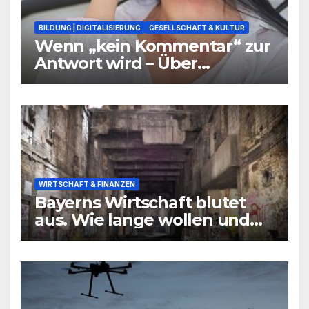
BILDUNG | DIGITALISIERUNG
GESELLSCHAFT & KULTUR
Wenn „kein Kommentar“ zur
Antwort wird – Über
Warnsignale aus Schulen, die
niemand hören will
WIRTSCHAFT & FINANZEN
Bayerns Wirtschaft blutet
aus. Wie lange wollen und
können wir uns den
wirtschaftlichen Niedergang
noch leisten?