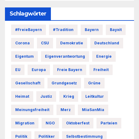
Schlagwörter
#FreieBayern
#Tradition
Bayern
Bayxit
Corona
CSU
Demokratie
Deutschland
Eigentum
Eigenverantwortung
Energie
EU
Europa
Freie Bayern
Freiheit
Gesellschaft
Grundgesetz
Grüne
Heimat
Justiz
Krieg
Leitkultur
Meinungsfreiheit
Merz
MiaSanMia
Migration
NGO
Oktoberfest
Parteien
Politik
Politiker
Selbstbestimmung